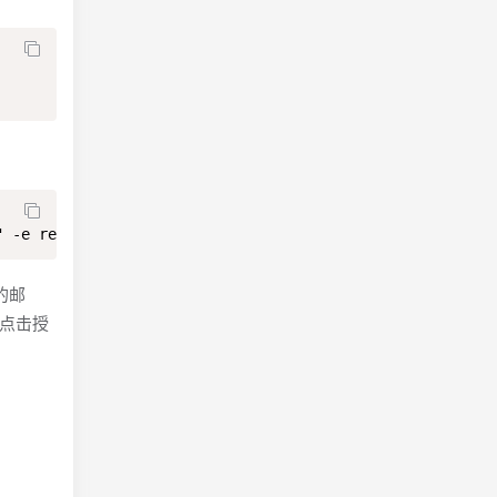
" -e receiver="4dddqqq9dd6@qq.com"  -e adminpwd="123456"
的邮
，点击授