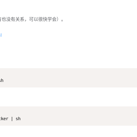
（没有也没有关系，可以很快学会）。
l
sh
cker | sh