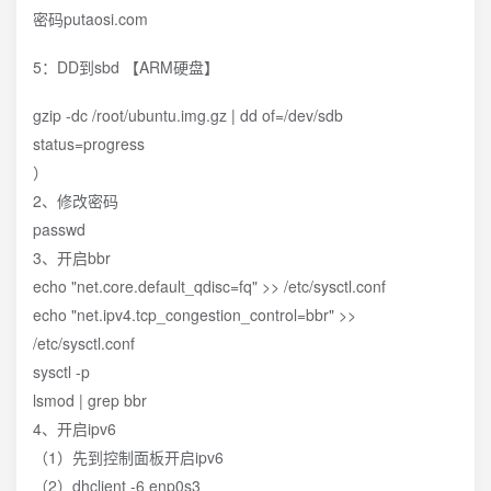
密码putaosi.com
5：DD到sbd 【ARM硬盘】
gzip -dc /root/ubuntu.img.gz | dd of=/dev/sdb
status=progress
）
2、修改密码
passwd
3、开启bbr
echo "net.core.default_qdisc=fq" >> /etc/sysctl.conf
echo "net.ipv4.tcp_congestion_control=bbr" >>
/etc/sysctl.conf
sysctl -p
lsmod | grep bbr
4、开启ipv6
（1）先到控制面板开启ipv6
（2）dhclient -6 enp0s3