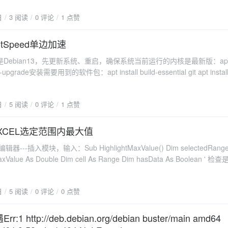
日
3 阅读
0 评论
1 点赞
tSpeed单边加速
Debian13，先更新系统、重启，确保系统当前运行的内核是最新版：ap
ll-upgrade安装需要用到的软件包：apt install build-essential git apt install 
uname -r)克隆项目存储库、编译lotspeed内核模块：git clone -b zeta-tcp
ub.com/uk0/lotspeed.git cd lotspeed make安装lotspeed内核模块：cp lotsp
日
5 阅读
0 评论
1 点赞
/$(uname -r)/kernel/net/ipv4/ depmod -a加载lotspeed内核模块：modpro
保加载成功：lsmod | grep lotspeed[可选]配置开机自动加载lotspeed内核
eed" >> /etc/modules-load.d/lotspeed.conf设置拥塞控制算法为lotspeed：
XCEL选定范围内最大值
/10-lotspeed.conf写入下面的内容net.ipv4.tcp_congestion_control = lotspe
-插入模块，输入：Sub HighlightMaxValue() Dim selectedRange As
cp_no_metrics_save = 1使其生效：sysctl --system查看拥塞控制算法是否
4.tcp_congestion_control
数值数据
日
5 阅读
0 评论
0 点赞
ell.Value <> ""
 Exit Sub End If ' 查找最大值 maxValue =
1 http://deb.debian.org/debian buster/main amd64
ksheetFunction.Max(selectedRange) ' 清除原有格式