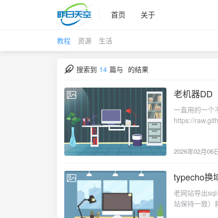
首页
关于
教程
资源
生活
搜索到
14
篇与
的结果
老机器DD
2026-02-06
一直用的一个不错的
https://raw.gi
debian 12 
老机器的脚本，想
2026年02月06
certificate -q
-v 64 -p 密码
时开启bbrecho "n
typech
2026-02-04
"net.ipv4.tcp_
老网站导出sq
net.ipv4.tcp_a
站保持一致）新站导
老站的usr文