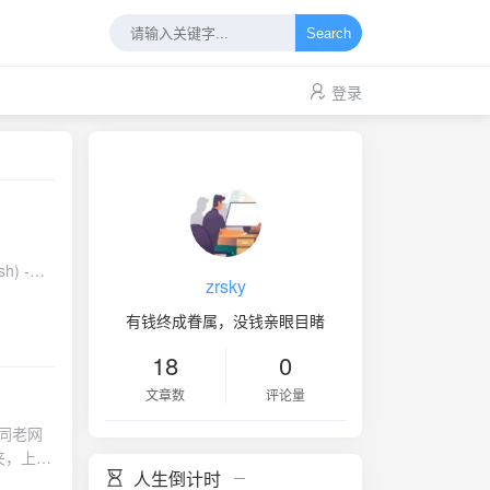
Search
登录
sh) -
zrsky
到处找能DD
有钱终成眷属，没钱亲眼目睹
h') -d 11
18
0
ade -y同
文章数
评论量
名同老网
件夹，上传
人生倒计时