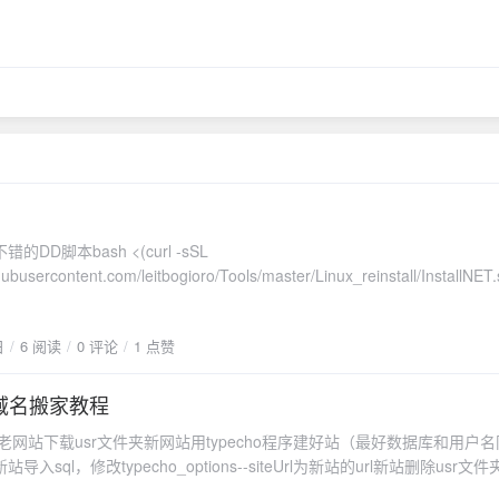
DD脚本bash <(curl -sSL
thubusercontent.com/leitbogioro/Tools/master/Linux_reinstall/InstallNET.
-pwd '密码' -port "端口" --network "static"结果在老机器上DD居然失败了
起了之前用的脚本，试了试，居然成功了。bash <(wget --no-check-
日
6 阅读
0 评论
1 点赞
O- 'https://raw.githubusercontent.com/MoeClub/Note/master/InstallNET.s
 -port 端口 -a -firmwareDD完成后记得更新下系统apt update && apt upgr
et.core.default_qdisc=fq" >> /etc/sysctl.conf echo
o换域名搬家教程
congestion_control=bbr" >> /etc/sysctl.conf sysctl -p sysctl
l老网站下载usr文件夹新网站用typecho程序建好站（最好数据库和用户
vailable_congestion_control lsmod | grep bbr
入sql，修改typecho_options--siteUrl为新站的url新站删除usr文
件夹如果没有问题就完美搬家了