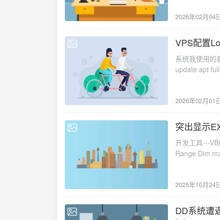
2026年02月04
VPS配置Lo
2026-02-01
系统我使用的是
update apt fu
headers-$(
https://gith
2026年02月01
/lib/modules
lotspeed确
echo "lotsp
突出显示E
2025-10-24
/etc/sysctl.d
开发工具---VB编辑器--
net.ipv4.t
Range Dim maxValue As Double Dim cell As Range Dim hasData As Boolean ' 检查是否已选
sysctl net.ipv
择范围 If TypeName(Selection) <> "Range" Then MsgBox "请先选择一个数据范围！",
vbExclamation Exit Sub End If Set selectedRange = Selection ' 检查范围内是否有
2025年10月24
hasData = False For Each cell In selectedRange If IsNumeric(cell.Value) And c
Then hasData = True Exit For End If Next cell If Not hasData Then MsgBox "选定的范围内没
有找到数值数据！", vbExclamation
DD系统遭遇Err:
2025-10-14
Application.Wor