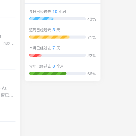
10
今日已经过去
小时
43%
5
这周已经过去
天
t
71%
linux-
7
本月已经过去
天
22%
eed.ko
be
8
今年已经过去
个月
模块：
66%
nano
ed
生效：