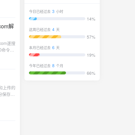
3
今日已经过去
小时
14%
t.com解
4
这周已经过去
天
57%
t.com遂搜
6
本月已经过去
天
行DD命令即
19%
8
今年已经过去
个月
66%
件和上传的
份保存到
和文件3.把
后，使用
“升级已
“备份”