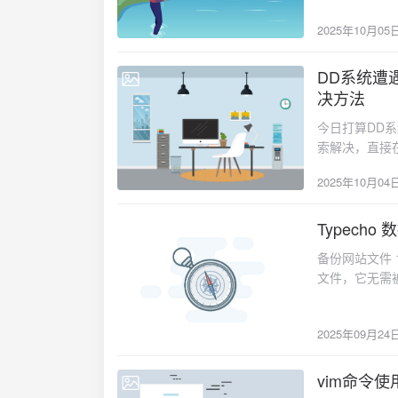
s reload
2025年10月05
DD系统遭遇curl
2025-10-04
决方法
今日打算DD系统，结果
索解决，直接在命令行
可
2025年10月04
Typech
2025-09-24
备份网站文件 
文件，它无需
本地电脑。2.
http://type
2025年09月24
下载的最新版本
管理员帐号重
经完成”的提
vim命令使
2025-09-23
功能，以后备