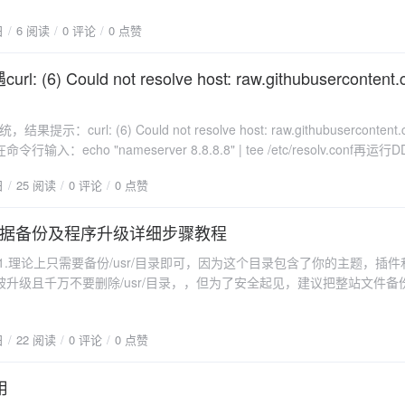
日
6 阅读
0 评论
0 点赞
: (6) Could not resolve host: raw.githubuserconten
提示：curl: (6) Could not resolve host: raw.githubuserconten
输入：echo "nameserver 8.8.8.8" | tee /etc/resolv.conf再运
日
25 阅读
0 评论
0 点赞
o 数据备份及程序升级详细步骤教程
1.理论上只需要备份/usr/目录即可，因为这个目录包含了你的主题，插
被升级且千万不要删除/usr/目录，，但为了安全起见，建议把整站文件备
备份数据库程序升级 1、下载最新版本的Typecho程序：稳定版：
cho.org/download2.删除admin、var、index.php、install.php这几个目录
日
22 阅读
0 评论
0 点赞
typecho程序的压缩包解压，上传刚删除的文件和目录4.文件替换完成
新登陆网站后台，会弹出升级程序的提示5、点击“完成升级”按钮，当显示
示后，表示升级成功，这时在后台——控制台的下拉菜单中会发现多出了一个
用
份数据库也可以直接在网站后台即可备份。